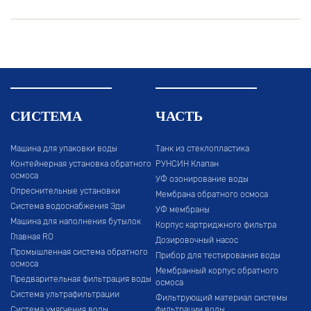
СИСТЕМА
ЧАСТЬ
Машина для упаковки воды
Танк из стеклопластика
Контейнерная установка обратного
РУНСИН Клапан
осмоса
УФ озонирование воды
Опреснительные установки
Мембрана обратного осмоса
Система водоснабжения Эди
УФ мембраны
Машина для наполнения бутылок
Корпус картриджного фильтра
Главная RO
Дозировочный насос
Промышленная система обратного
Прибор для тестирования воды
осмоса
Мембранный корпус обратного
Предварительная фильтрация воды
осмоса
Система ультрафильтрации
Фильтрующий материал системы
Система умягчения воды
фильтрации воды