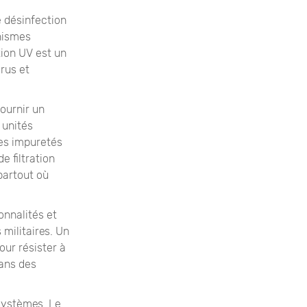
 désinfection
anismes
tion UV est un
rus et
fournir un
 unités
res impuretés
e filtration
partout où
onnalités et
 militaires. Un
our résister à
dans des
systèmes. Le