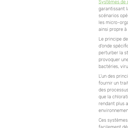
Systèmes de 
garantissant l
scénarios opér
les micro-org
ainsi propre 
Le principe de
d’onde spécifi
perturber la s
provoquer une
bactéries, vir
L’un des prin
fournir un tra
des processus
que la chlorat
rendant plus a
environnements
Ces systèmes 
facilement dép