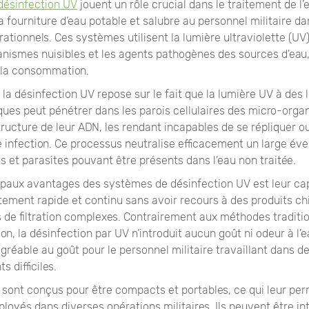
désinfection UV
jouent un rôle crucial dans le traitement de l’e
a fourniture d’eau potable et salubre au personnel militaire da
ationnels. Ces systèmes utilisent la lumière ultraviolette (UV
anismes nuisibles et les agents pathogènes des sources d'eau,
à la consommation.
 la désinfection UV repose sur le fait que la lumière UV à des
ques peut pénétrer dans les parois cellulaires des micro-orga
tructure de leur ADN, les rendant incapables de se répliquer o
 infection. Ce processus neutralise efficacement un large éve
us et parasites pouvant être présents dans l’eau non traitée.
cipaux avantages des systèmes de désinfection UV est leur ca
itement rapide et continu sans avoir recours à des produits c
 de filtration complexes. Contrairement aux méthodes traditio
ion, la désinfection par UV n’introduit aucun goût ni odeur à l’ea
gréable au goût pour le personnel militaire travaillant dans d
 difficiles.
sont conçus pour être compacts et portables, ce qui leur per
loyés dans diverses opérations militaires. Ils peuvent être i