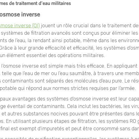
mes de traitement d'eau militaires
osmose inverse
mose inverse (OI)
jouent un rôle crucial dans le traitement d
s systèmes de filtration avancés sont conçus pour éliminer les
nts de l’eau, la rendant ainsi potable, même dans les environ
s. Grâce à leur grande efficacité et efficacité, les systèmes d’o
n élément essentiel des opérations militaires.
 l’osmose inverse est simple mais très efficace. En appliquant
, telle que l'eau de mer ou l'eau saumâtre, à travers une mem
s contaminants sont séparés des molécules d'eau pure. Le rés
potable qui répond aux normes strictes requises par l’armée.
cipaux avantages des systèmes d’osmose inverse est leur capa
ge éventail de contaminants. Cela inclut les bactéries, les virus
 et autres substances nocives pouvant être présentes dans l
es. En utilisant plusieurs étapes de filtration, les systèmes RO
t final est exempt d'impuretés et peut être consommé sans dan