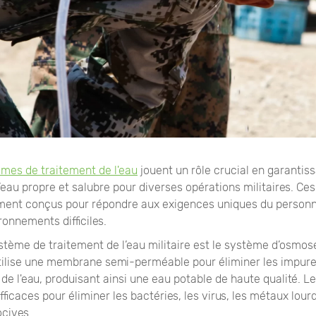
mes de traitement de l'eau
jouent un rôle crucial en garantiss
d’eau propre et salubre pour diverses opérations militaires. C
ment conçus pour répondre aux exigences uniques du personne
onnements difficiles.
tème de traitement de l’eau militaire est le système d’osmose
ilise une membrane semi-perméable pour éliminer les impuret
de l'eau, produisant ainsi une eau potable de haute qualité. 
fficaces pour éliminer les bactéries, les virus, les métaux lour
cives.