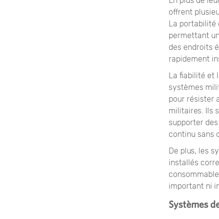
En plus de leu
offrent plusie
La portabilité
permettant un
des endroits 
rapidement ins
La fiabilité e
systèmes mili
pour résister 
militaires. I
supporter des
continu sans 
De plus, les 
installés cor
consommables 
important ni i
Systèmes de 