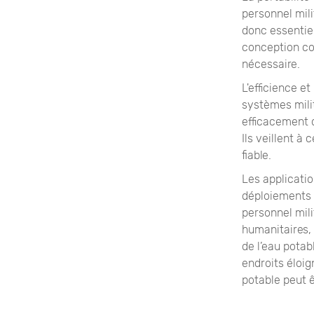
personnel mili
donc essentiel
conception co
nécessaire.
L'efficience e
systèmes milit
efficacement 
Ils veillent à
fiable.
Les applicatio
déploiements t
personnel mili
humanitaires, 
de l’eau potab
endroits éloi
potable peut ê