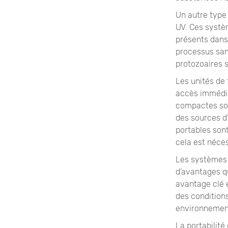
Un autre type
UV. Ces systèm
présents dans 
processus sans
protozoaires s
Les unités de 
accès immédiat
compactes son
des sources d'e
portables son
cela est néces
Les systèmes 
d’avantages qu
avantage clé e
des condition
environnement
La portabilit