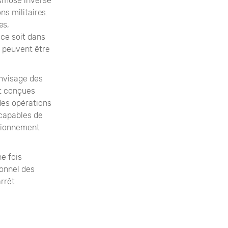
osmose inverse
ns militaires.
es,
ce soit dans
O peuvent être
envisage des
nt conçues
 des opérations
 capables de
ctionnement
e fois
ionnel des
rrêt