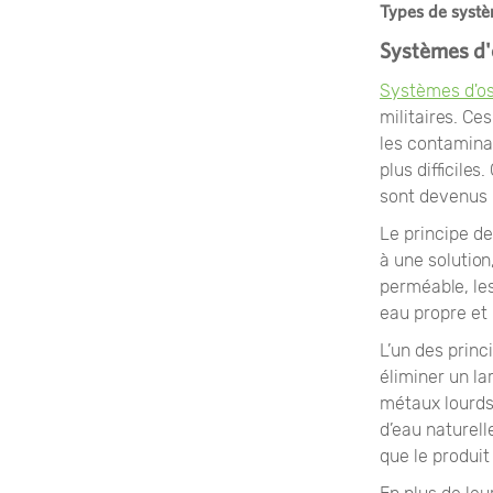
Types de systè
Systèmes d'
Systèmes d'os
militaires. Ce
les contamina
plus difficile
sont devenus u
Le principe de
à une solution
perméable, le
eau propre et 
L’un des prin
éliminer un lar
métaux lourds
d’eau naturell
que le produi