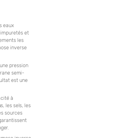
es eaux
 impuretés et
nements les
smose inverse
 une pression
brane semi-
ultat est une
cité à
, les sels, les
es sources
 garantissent
ger.