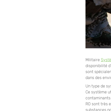
Militaire
Systè
disponibilité 
sont spéciale
dans des envir
Un type de sys
Ce système ut
contaminants 
RO sont très e
substances no