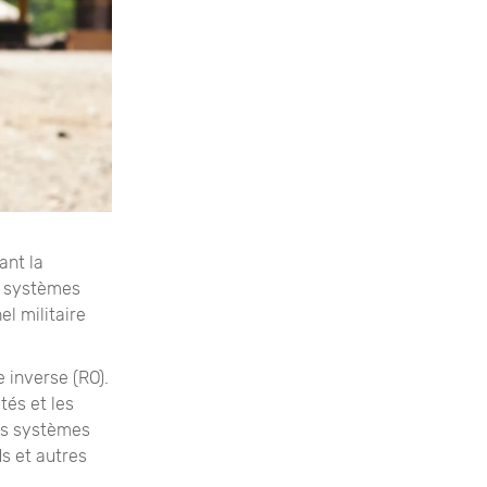
ant la
es systèmes
l militaire
 inverse (RO).
és et les
Les systèmes
ds et autres