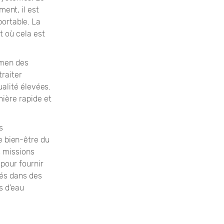
ent, il est
portable. La
t où cela est
xamen des
raiter
alité élevées.
nière rapide et
s
le bien-être du
s missions
 pour fournir
sés dans des
s d’eau