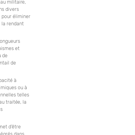
au militaire,
ns divers
) pour éliminer
 la rendant
 longueurs
nismes et
u de
ntail de
pacité à
himiques ou à
nnelles telles
u traitée, la
es
met d'être
ntégrés dans