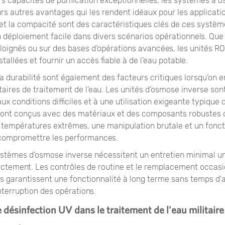
rs capacités de purification exceptionnelles, les systèmes à 
urs autres avantages qui les rendent idéaux pour les applicatio
 et la compacité sont des caractéristiques clés de ces systèm
 déploiement facile dans divers scénarios opérationnels. Que 
éloignés ou sur des bases d’opérations avancées, les unités R
tallées et fournir un accès fiable à de l’eau potable.
t la durabilité sont également des facteurs critiques lorsqu’on 
taires de traitement de l’eau. Les unités d'osmose inverse so
aux conditions difficiles et à une utilisation exigeante typique
ls sont conçus avec des matériaux et des composants robustes
 températures extrêmes, une manipulation brutale et un fon
compromettre les performances.
systèmes d’osmose inverse nécessitent un entretien minimal un
rectement. Les contrôles de routine et le remplacement occas
garantissent une fonctionnalité à long terme sans temps d'a
nterruption des opérations.
désinfection UV dans le traitement de l'eau militaire