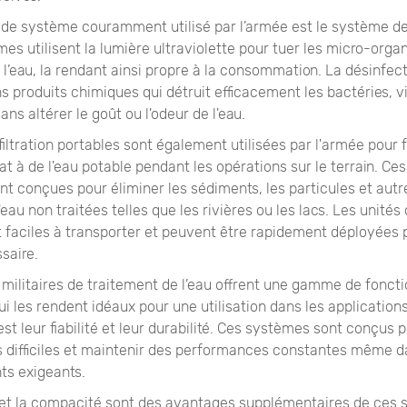
 de système couramment utilisé par l’armée est le système de
es utilisent la lumière ultraviolette pour tuer les micro-org
l’eau, la rendant ainsi propre à la consommation. La désinfec
 produits chimiques qui détruit efficacement les bactéries, vi
ans altérer le goût ou l'odeur de l'eau.
filtration portables sont également utilisées par l'armée pour 
 à de l'eau potable pendant les opérations sur le terrain. Ces
t conçues pour éliminer les sédiments, les particules et aut
au non traitées telles que les rivières ou les lacs. Les unités d
t faciles à transporter et peuvent être rapidement déployées 
saire.
militaires de traitement de l’eau offrent une gamme de foncti
i les rendent idéaux pour une utilisation dans les applications
st leur fiabilité et leur durabilité. Ces systèmes sont conçus p
s difficiles et maintenir des performances constantes même 
s exigeants.
é et la compacité sont des avantages supplémentaires de ces 