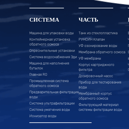
СИСТЕМА
ЧАСТЬ
Машина для упаковки воды
Танк из стеклопластика
Контейнерная установка
РУНСИН Клапан
обратного осмоса
УФ озонирование воды
Опреснительные установки
Мембрана обратного осмоса
Система водоснабжения Эди
УФ мембраны
Машина для наполнения
Корпус картриджного
бутылок
фильтра
Главная RO
Дозировочный насос
Промышленная система
Прибор для тестирования
обратного осмоса
воды
Предварительная фильтрация
Мембранный корпус
воды
обратного осмоса
Система ультрафильтрации
Фильтрующий материал
Система умягчения воды
системы фильтрации воды
Ионизатор воды