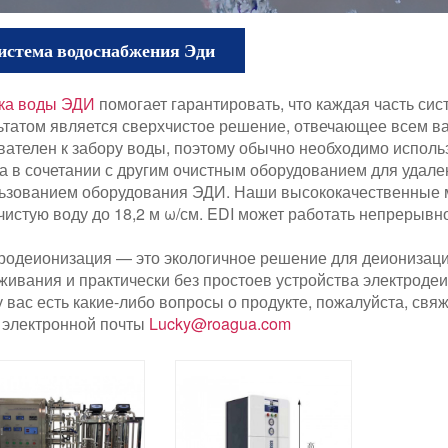
истема водоснабжения Эди
ка воды ЭДИ
помогает гарантировать, что каждая часть си
ьтатом является сверхчистое решение, отвечающее всем 
вателен к забору воды, поэтому обычно необходимо исполь
а в сочетании с другим очистным оборудованием для удале
ьзованием оборудования ЭДИ. Наши высококачественные 
чистую воду до 18,2 м ω/см. EDI может работать непрерывн
родеионизация — это экологичное решение для деионизаци
живания и практически без простоев устройства электроде
у вас есть какие-либо вопросы о продукте, пожалуйста, свя
 электронной почты
Lucky@roagua.com