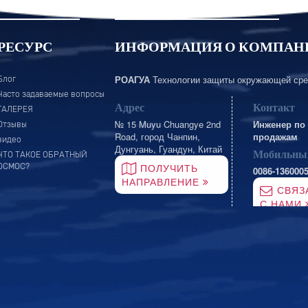
РЕСУРС
ИНФОРМАЦИЯ О КОМПАН
РОАГУА
Технологии защиты окружающей сре
Блог
Часто задаваемые вопросы
Адрес
Контакт
ГАЛЕРЕЯ
№ 15 Muyu Chuangye 2nd
Инженер по
Отзывы
Road, город Чанпин,
продажам
видео
Дунгуань, Гуандун, Китай
Мобильны
ЧТО ТАКОЕ ОБРАТНЫЙ
ПОЛУЧИТЬ
ОСМОС?
0086-136000
НАПРАВЛЕНИЕ
СВЯЗ
С НАМИ