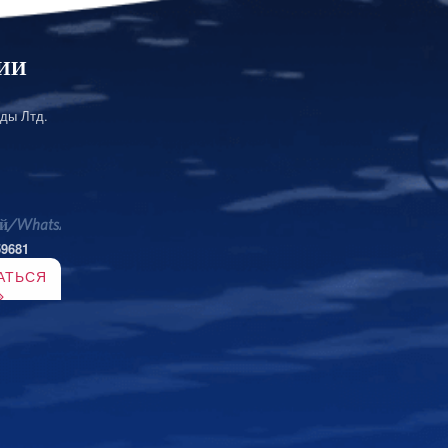
ИИ
ды Лтд.
й/WhatsApp
59681
АТЬСЯ