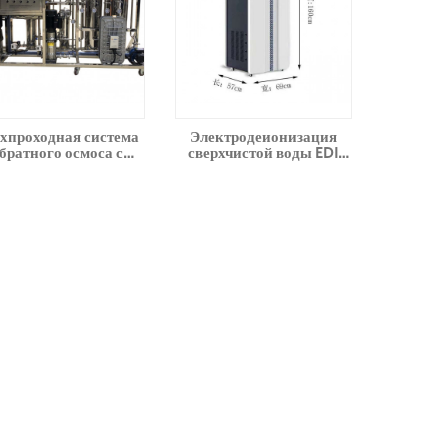
хпроходная система
Электродеионизация
братного осмоса с
сверхчистой воды EDI
системой EDI для
Systems для лаборатории
льничной медицины