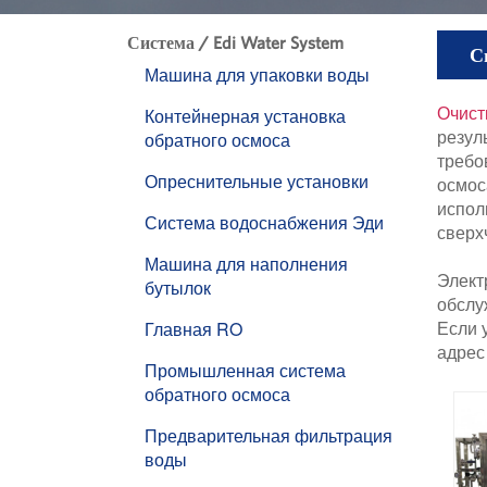
Система / Edi Water System
С
Машина для упаковки воды
Очист
Контейнерная установка
резул
обратного осмоса
требо
Опреснительные установки
осмос
испол
Система водоснабжения Эди
сверх
Машина для наполнения
Элект
бутылок
обслу
Если 
Главная RO
адрес
Промышленная система
обратного осмоса
Предварительная фильтрация
воды