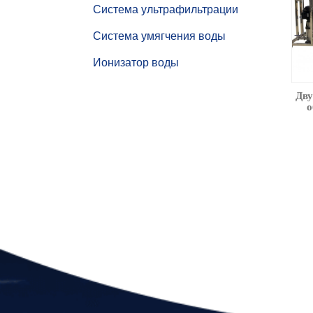
Система ультрафильтрации
Система умягчения воды
Ионизатор воды
Дву
о
бо