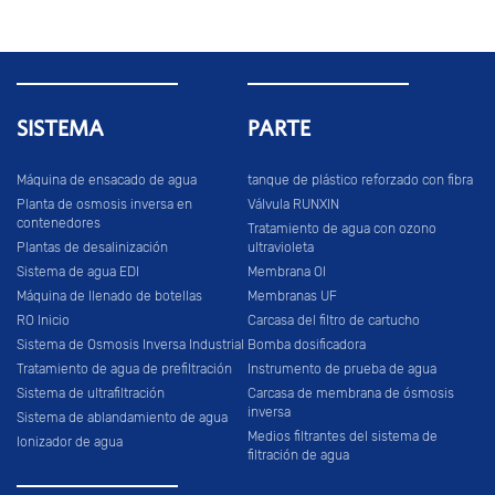
SISTEMA
PARTE
Máquina de ensacado de agua
tanque de plástico reforzado con fibra
Planta de osmosis inversa en
Válvula RUNXIN
contenedores
Tratamiento de agua con ozono
Plantas de desalinización
ultravioleta
Sistema de agua EDI
Membrana OI
Máquina de llenado de botellas
Membranas UF
RO Inicio
Carcasa del filtro de cartucho
Sistema de Osmosis Inversa Industrial
Bomba dosificadora
Tratamiento de agua de prefiltración
Instrumento de prueba de agua
Sistema de ultrafiltración
Carcasa de membrana de ósmosis
inversa
Sistema de ablandamiento de agua
Medios filtrantes del sistema de
Ionizador de agua
filtración de agua