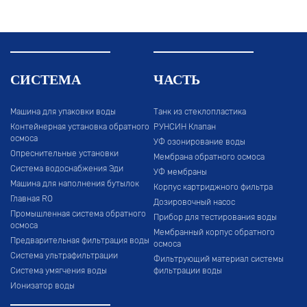
СИСТЕМА
ЧАСТЬ
Машина для упаковки воды
Танк из стеклопластика
Контейнерная установка обратного
РУНСИН Клапан
осмоса
УФ озонирование воды
Опреснительные установки
Мембрана обратного осмоса
Система водоснабжения Эди
УФ мембраны
Машина для наполнения бутылок
Корпус картриджного фильтра
Главная RO
Дозировочный насос
Промышленная система обратного
Прибор для тестирования воды
осмоса
Мембранный корпус обратного
Предварительная фильтрация воды
осмоса
Система ультрафильтрации
Фильтрующий материал системы
Система умягчения воды
фильтрации воды
Ионизатор воды