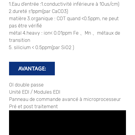
1.Eau d'entrée :1.conductivité inférieure à 10us/cm)
2.dureté ≤1ppm(par CaCO3)
matière 3.organique : COT quand <0.5ppm, ne peut
pas être vérifié
métal 4.heavy : ion< 0.01ppm Fe 、Mn 、métaux de
transition
5. silicium < 0.5ppm(par SiO2 )
AVANTAGE:
OI double passe
Unité EDI / Modules EDI
Panneau de commande avancé à microprocesseur
Pré et post traitement