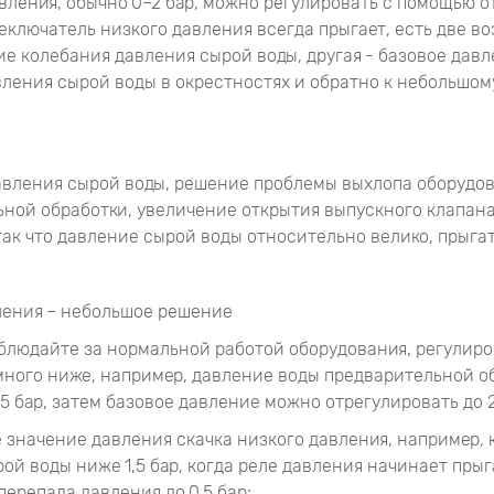
вления, обычно 0–2 бар, можно регулировать с помощью о
ключатель низкого давления всегда прыгает, есть две в
ие колебания давления сырой воды, другая - базовое давл
ления сырой воды в окрестностях и обратно к небольшом
авления сырой воды, решение проблемы выхлопа оборудо
ной обработки, увеличение открытия выпускного клапан
так что давление сырой воды относительно велико, прыгат
ления – небольшое решение
аблюдайте за нормальной работой оборудования, регулиро
ного ниже, например, давление воды предварительной о
,5 бар, затем базовое давление можно отрегулировать до 2
е значение давления скачка низкого давления, например, 
ой воды ниже 1,5 бар, когда реле давления начинает прыг
перепада давления до 0,5 бар;