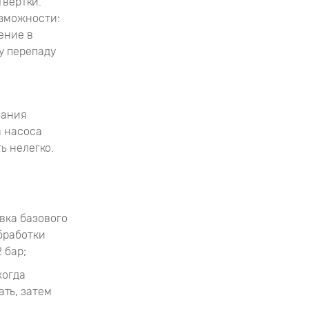
твертки.
озможности:
ение в
у перепаду
вания
а насоса
ь нелегко.
вка базового
бработки
 бар;
когда
ать, затем