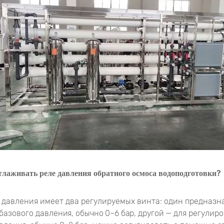
тлаживать реле давления обратного осмоса водоподготовки?
 давления имеет два регулируемых винта: один предназн
базового давления, обычно 0–6 бар, другой — для регулир