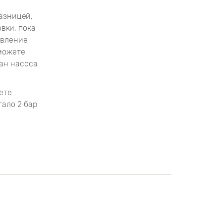
разницей,
вки, пока
авление
 можете
ан насоса
ете
гало 2 бар