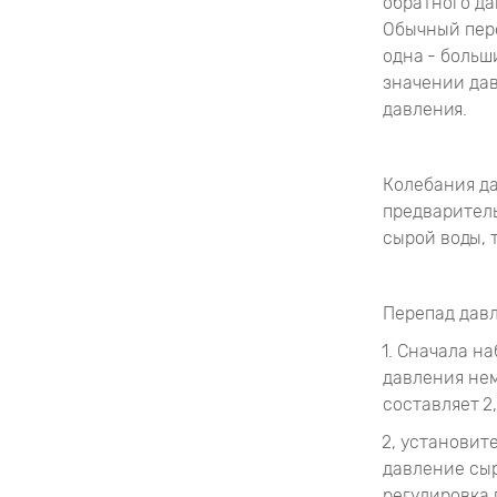
обратного да
Обычный пере
одна - больш
значении дав
давления.
Колебания д
предваритель
сырой воды, 
Перепад дав
1. Сначала н
давления нем
составляет 2
2, установит
давление сыр
регулировка 