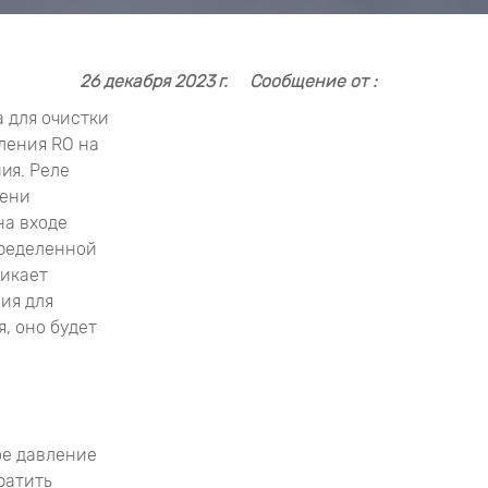
26 декабря 2023 г.
Сообщение от :
 для очистки
ления RO на
ия. Реле
мени
на входе
пределенной
никает
ия для
, оно будет
ое давление
ратить