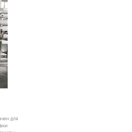
ачен для
овки