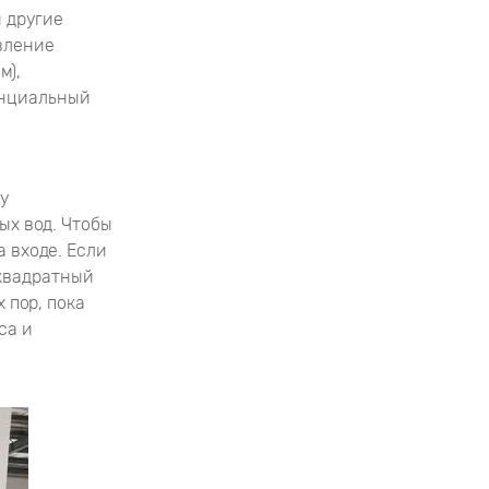
 другие
вление
м),
енциальный
у
х вод. Чтобы
 входе. Если
квадратный
 пор, пока
са и