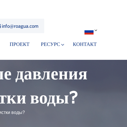
info@roagua.com
ПРОЕКТ
РЕСУРС
КОНТАКТ
ле давления
стки воды?
истки воды?