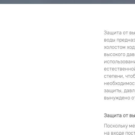
Защита от вы
воды предназ
холостом ход
высокого дав
использовани
естественной
степени, что
необходимост
защиты, давл
вынуждено о
Защита от вы
Поскольку ме
на входе пос