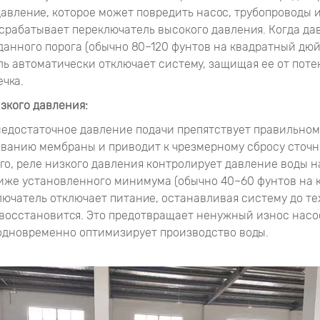
авление, которое может повредить насос, трубопроводы и
срабатывает переключатель высокого давления. Когда да
данного порога (обычно 80–120 фунтов на квадратный дюй
ь автоматически отключает систему, защищая ее от пот
ечка.
зкого давления:
недостаточное давление подачи препятствует правильном
ванию мембраны и приводит к чрезмерному сбросу сточны
го, реле низкого давления контролирует давление воды на
ниже установленного минимума (обычно 40–60 фунтов на 
лючатель отключает питание, останавливая систему до тех
восстановится. Это предотвращает ненужный износ насо
одновременно оптимизирует производство воды.