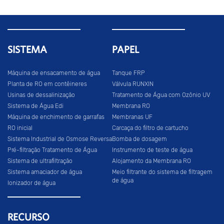
SISTEMA
PAPEL
Máquina de ensacamento de água
Tanque FRP
Planta de RO em contêineres
Válvula RUNXIN
Usinas de dessalinização
Tratamento de Água com Ozônio UV
Sistema de Água Edi
Membrana RO
Máquina de enchimento de garrafas
Membranas UF
RO inicial
Carcaça do filtro de cartucho
Sistema Industrial de Osmose Reversa
Bomba de dosagem
Pré-filtração Tratamento de Água
Instrumento de teste de água
Sistema de ultrafiltração
Alojamento da Membrana RO
Sistema amaciador de água
Meio filtrante do sistema de filtragem
de água
Ionizador de água
RECURSO