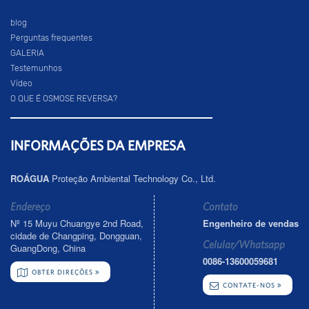
blog
Perguntas frequentes
GALERIA
Testemunhos
Vídeo
O QUE É OSMOSE REVERSA?
INFORMAÇÕES DA EMPRESA
ROÁGUA
Proteção Ambiental Technology Co., Ltd.
Endereço
Contato
Nº 15 Muyu Chuangye 2nd Road,
Engenheiro de vendas
cidade de Changping, Dongguan,
Celular/Whatsapp
GuangDong, China
0086-13600059681
OBTER DIREÇÕES
CONTATE-NOS