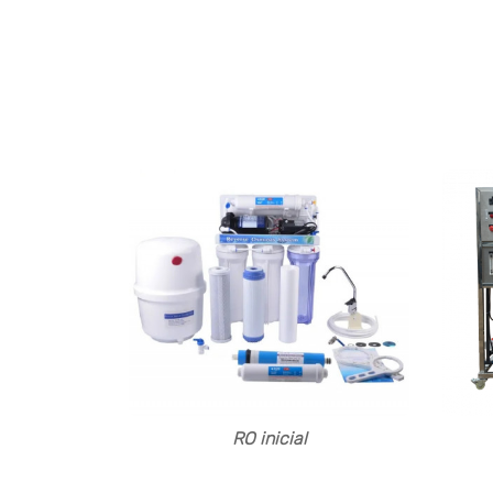
A RO AGUA construiu mais de 2.000 sistemas
para diferentes clientes, Ásia, África, sul d
RO inicial