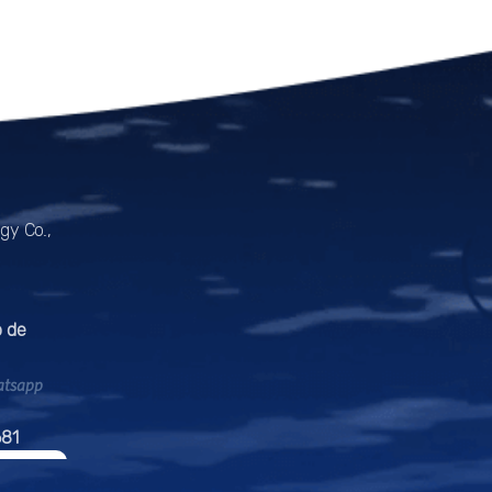
gy Co.,
 de
atsapp
81
TE-