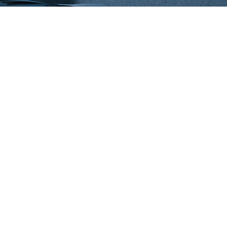
eriência aperfeiçoados para atender clientes
portância à saúde. Beber água pura todos os
a fornecer soluções de tratamento de água
undo.
a: