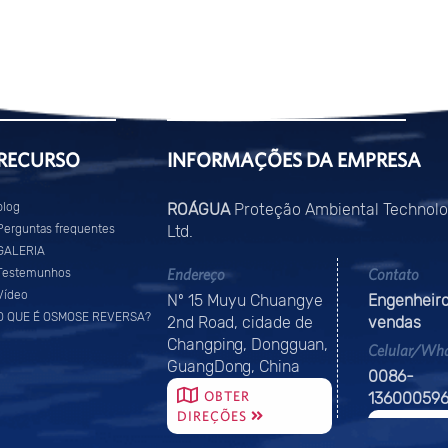
RECURSO
INFORMAÇÕES DA EMPRESA
blog
ROÁGUA
Proteção Ambiental Technolo
Perguntas frequentes
Ltd.
GALERIA
Endereço
Contato
Testemunhos
Vídeo
Nº 15 Muyu Chuangye
Engenheiro
O QUE É OSMOSE REVERSA?
2nd Road, cidade de
vendas
Changping, Dongguan,
Celular/Wh
GuangDong, China
0086-
OBTER
136000596
DIREÇÕES
CONTA
NOS