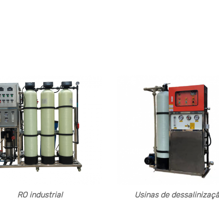
 para mais de 100 clientes premium em mais de 30 países em
a América é o nosso principal mercado. Desejo que cada um sej
cliente, a seguir estão alguns de nossos
produto vantajoso:
RO industrial
Usinas de dessalinizaç