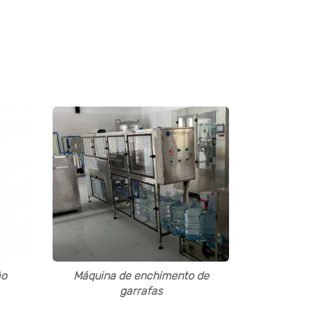
 todo o mundo que purificam água suficiente
a personalizado para satisfazer a exigência do
ão
Máquina de enchimento de
garrafas