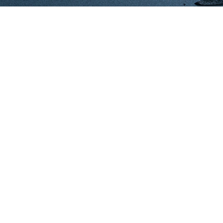
A RO AGUA é uma fabricante líder de soluçõe
A água é uma parte indispensável de nossas
RO ÁGUA. como um fornecedor de osmose re
efic
A