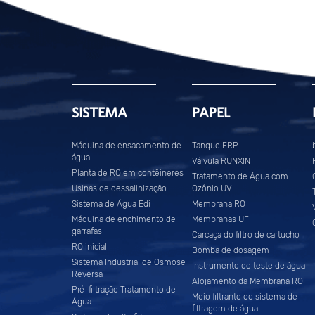
SISTEMA
PAPEL
Máquina de ensacamento de
Tanque FRP
água
Válvula RUNXIN
Planta de RO em contêineres
Tratamento de Água com
Usinas de dessalinização
Ozônio UV
Sistema de Água Edi
Membrana RO
Máquina de enchimento de
Membranas UF
garrafas
Carcaça do filtro de cartucho
RO inicial
Bomba de dosagem
Sistema Industrial de Osmose
Instrumento de teste de água
Reversa
Alojamento da Membrana RO
Pré-filtração Tratamento de
Meio filtrante do sistema de
Água
filtragem de água