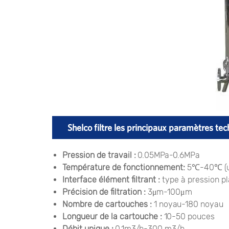
Shelco filtre les principaux paramètres te
Pression de travail :
0.05MPa-0.6MPa
Température de fonctionnement:
5℃-40℃ (une
Interface élément filtrant :
type à pression pl
Précision de filtration :
3μm-100μm
Nombre de cartouches :
1 noyau-180 noyau
Longueur de la cartouche :
10-50 pouces
Débit unique :
0.1m3/h-300 m3/h