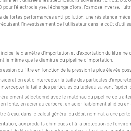
mment utilisée a les spécifications suivantes : 0,1, 0,2, 0,5, 0,8, 1
r l'électrodialyse, l'échange d'ions, l'osmose inverse, l'ultra
co a de fortes performances anti-pollution, une résistance méc
éduisant l'investissement de l'utilisateur dans le coût d'utilisa
rincipe, le diamètre d'importation et d'exportation du filtre ne
t le même que le diamètre du pipeline d'importation.
ession du filtre en fonction de la pression la plus élevée possi
considération est d'intercepter la taille des particules d'impur
tercepter la taille des particules du tableau suivant “spécific
t généralement sélectionné avec le matériau du pipeline de trai
re en fonte, en acier au carbone, en acier faiblement allié ou en
 filtre à eau, dans le calcul général du débit nominal, a une pert
mentation, aux produits chimiques et à la protection de l'envi
ent de filtration et de cadre en coton, filtre à sac, adapté aux 