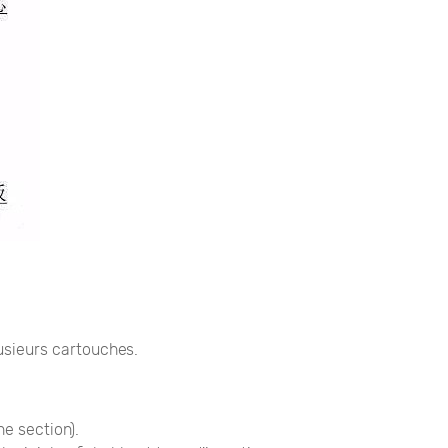
usieurs cartouches.
ne section).