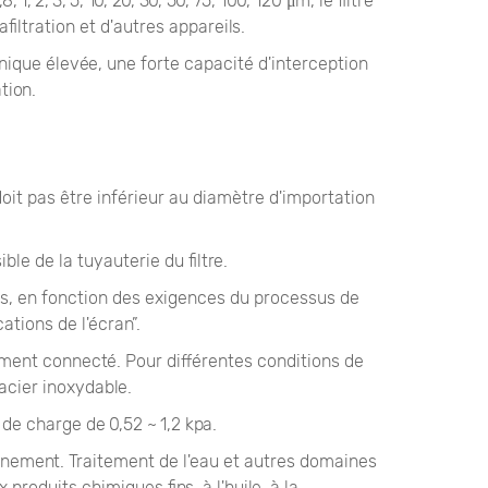
, 2, 3, 5, 10, 20, 30, 50, 75, 100, 120 μm, le filtre
filtration et d'autres appareils.
anique élevée, une forte capacité d'interception
tion.
 doit pas être inférieur au diamètre d'importation
ble de la tuyauterie du filtre.
etés, en fonction des exigences du processus de
ations de l'écran”.
tement connecté. Pour différentes conditions de
 acier inoxydable.
e de charge de 0,52 ~ 1,2 kpa.
ronnement. Traitement de l'eau et autres domaines
produits chimiques fins, à l'huile, à la