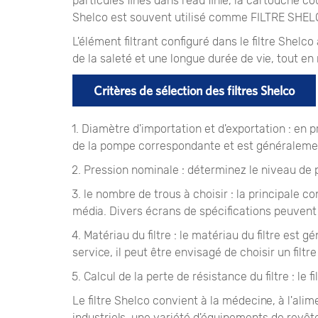
particules fines dans l'eau finie, la cartouche coura
Shelco est souvent utilisé comme FILTRE SHELO pou
L'élément filtrant configuré dans le filtre Shel
de la saleté et une longue durée de vie, tout en r
Critères de sélection des filtres Shelco
1. Diamètre d'importation et d'exportation : en p
de la pompe correspondante et est généralemen
2. Pression nominale : déterminez le niveau de pr
3. le nombre de trous à choisir : la principale 
média. Divers écrans de spécifications peuvent in
4. Matériau du filtre : le matériau du filtre es
service, il peut être envisagé de choisir un filt
5. Calcul de la perte de résistance du filtre : le
Le filtre Shelco convient à la médecine, à l'ali
industriels, une variété d'équipements de revêtem