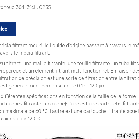
chouc 304, 316L, Q235
elco
édia filtrant moulé, le liquide d'origine passant à travers le médi
ravers le média filtrant.
iltrant, une maille filtrante, une feuille filtrante, un tube filt
icroporeux et un élément filtrant multifonctionnel. En raison des 
ltration de précision est une sorte de filtration entre la filtrati
tion est généralement comprise entre 0,1 et 120 μm.
ifférentes spécifications en fonction de la taille de la forme. 
ouches filtrantes en ruche): l'une est une cartouche filtrant
n maximale de 60 ℃; l'autre est une cartouche filtrante squel
 maximale de 120 ℃.