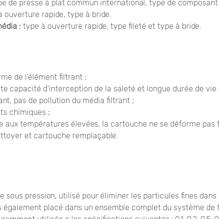
e de presse à plat commun international, type de composant lo
 ouverture rapide, type à bride.
édia :
type à ouverture rapide, type fileté et type à bride.
me de l'élément filtrant ;
forte capacité d'interception de la saleté et longue durée de vie 
nt, pas de pollution du média filtrant ;
nts chimiques ;
e aux températures élevées, la cartouche ne se déforme pas 
 à nettoyer et cartouche remplaçable.
tre sous pression, utilisé pour éliminer les particules fines dan
ois également placé dans un ensemble complet du système de tr