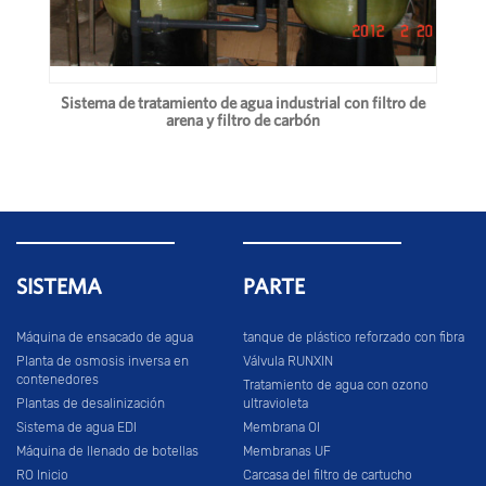
Sistema de tratamiento de agua industrial con filtro de
arena y filtro de carbón
SISTEMA
PARTE
Máquina de ensacado de agua
tanque de plástico reforzado con fibra
Planta de osmosis inversa en
Válvula RUNXIN
contenedores
Tratamiento de agua con ozono
Plantas de desalinización
ultravioleta
Sistema de agua EDI
Membrana OI
Máquina de llenado de botellas
Membranas UF
RO Inicio
Carcasa del filtro de cartucho