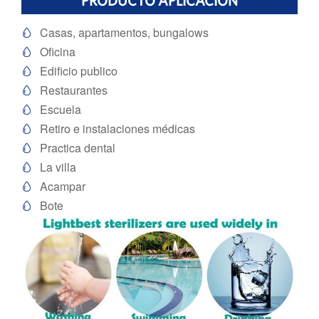
PRODUCTO APLICACIÓN
Casas, apartamentos, bungalows

Oficina

Edificio publico

Restaurantes

Escuela

Retiro e instalaciones médicas

Practica dental

La villa

Acampar

Bote
