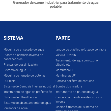
Generador de ozono industrial para tratamiento de agua
potable
SISTEMA
PARTE
Máquina de ensacado de agua
tanque de plástico reforzado con fibra
Planta de osmosis inversa en
Válvula RUNXIN
contenedores
Tratamiento de agua con ozono
Plantas de desalinización
ultravioleta
Sistema de agua EDI
Membrana OI
Máquina de llenado de botellas
Membranas UF
RO Inicio
Carcasa del filtro de cartucho
Sistema de Osmosis Inversa Industrial
Bomba dosificadora
Tratamiento de agua de prefiltración
Instrumento de prueba de agua
Sistema de ultrafiltración
Carcasa de membrana de ósmosis
inversa
Sistema de ablandamiento de agua
Medios filtrantes del sistema de
Ionizador de agua