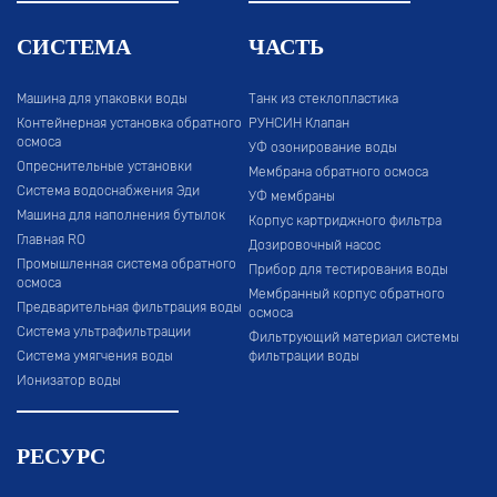
СИСТЕМА
ЧАСТЬ
Машина для упаковки воды
Танк из стеклопластика
Контейнерная установка обратного
РУНСИН Клапан
осмоса
УФ озонирование воды
Опреснительные установки
Мембрана обратного осмоса
Система водоснабжения Эди
УФ мембраны
Машина для наполнения бутылок
Корпус картриджного фильтра
Главная RO
Дозировочный насос
Промышленная система обратного
Прибор для тестирования воды
осмоса
Мембранный корпус обратного
Предварительная фильтрация воды
осмоса
Система ультрафильтрации
Фильтрующий материал системы
Система умягчения воды
фильтрации воды
Ионизатор воды
РЕСУРС