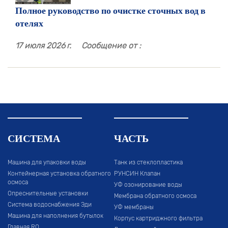
Полное руководство по очистке сточных вод в
отелях
17 июля 2026 г.
Сообщение от :
СИСТЕМА
ЧАСТЬ
Машина для упаковки воды
Танк из стеклопластика
Контейнерная установка обратного
РУНСИН Клапан
осмоса
УФ озонирование воды
Опреснительные установки
Мембрана обратного осмоса
Система водоснабжения Эди
УФ мембраны
Машина для наполнения бутылок
Корпус картриджного фильтра
Главная RO