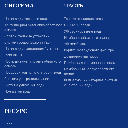
СИСТЕМА
ЧАСТЬ
Машина для упаковки воды
Танк из стеклопластика
Контейнерная установка обратного
РУНСИН Клапан
осмоса
УФ озонирование воды
Опреснительные установки
Мембрана обратного осмоса
Система водоснабжения Эди
УФ мембраны
Машина для наполнения бутылок
Корпус картриджного фильтра
Главная RO
Дозировочный насос
Промышленная система обратного
Прибор для тестирования воды
осмоса
Мембранный корпус обратного
Предварительная фильтрация воды
осмоса
Система ультрафильтрации
Фильтрующий материал системы
Система умягчения воды
фильтрации воды
Ионизатор воды
РЕСУРС
Блог