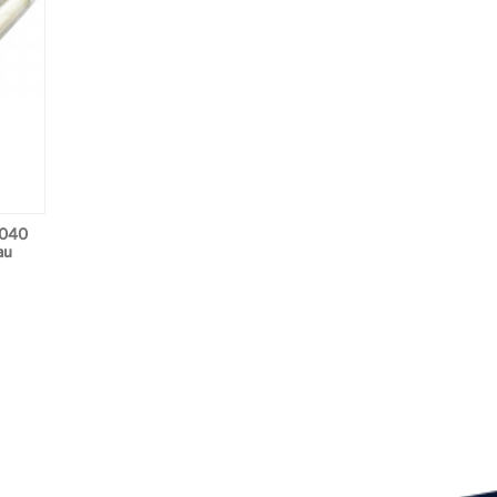
8040
au