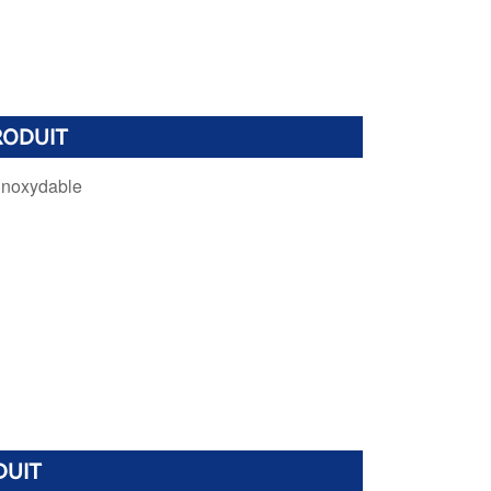
RODUIT
 inoxydable
DUIT