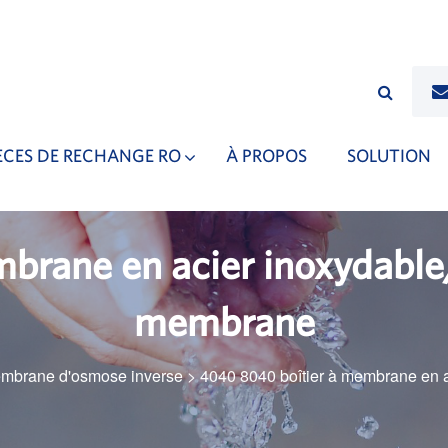
ÈCES DE RECHANGE RO
À PROPOS
SOLUTION
rane en acier inoxydable/
membrane
mbrane d'osmose inverse
>
4040 8040 boîtier à membrane en a