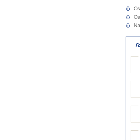
Os

Os

Na

F