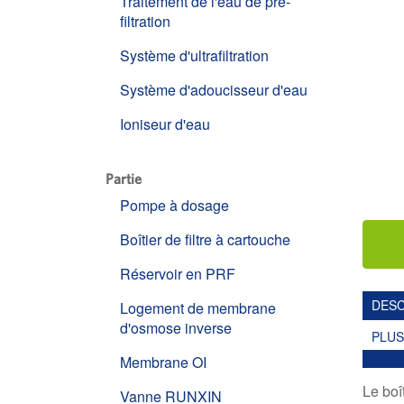
Traitement de l'eau de pré-
filtration
Système d'ultrafiltration
Système d'adoucisseur d'eau
Ioniseur d'eau
Partie
Pompe à dosage
Boîtier de filtre à cartouche
Réservoir en PRF
DESC
Logement de membrane
d'osmose inverse
PLUS
Membrane OI
Le boî
Vanne RUNXIN