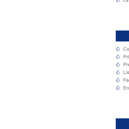

Co

Pri

Pr

Li

Fac

En
