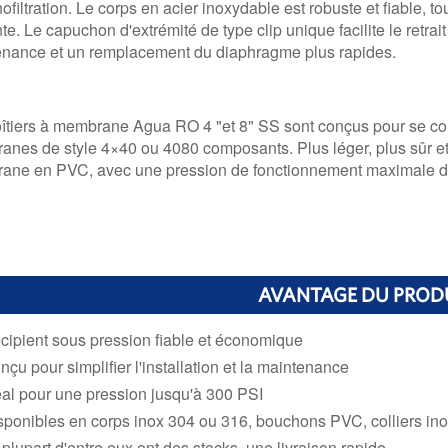
ofiltration. Le corps en acier inoxydable est robuste et fiable,
te. Le capuchon d'extrémité de type clip unique facilite le retra
nance et un remplacement du diaphragme plus rapides.
îtiers à membrane Agua RO 4 "et 8" SS sont conçus pour se co
nes de style 4×40 ou 4080 composants. Plus léger, plus sûr et 
ane en PVC, avec une pression de fonctionnement maximale d
AVANTAGE DU PROD
cipient sous pression fiable et économique
nçu pour simplifier l'installation et la maintenance
éal pour une pression jusqu'à 300 PSI
sponibles en corps inox 304 ou 316, bouchons PVC, colliers in
 plupart d'entre eux ont des stocks, une livraison rapide