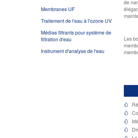
de nan
Membranes UF
élégan
mainte
Traitement de l'eau à l'ozone UV
Médias filtrants pour système de
Les bo
filtration d'eau
membra
Instrument d'analyse de l'eau
membr
Ré

Co

Id

Di

La