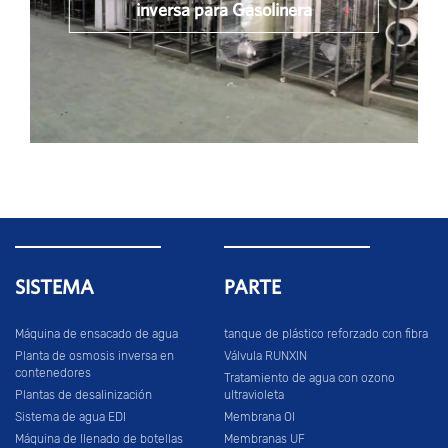
inversa para Gasolinera
SISTEMA
PARTE
Máquina de ensacado de agua
tanque de plástico reforzado con fibra
Planta de osmosis inversa en
Válvula RUNXIN
contenedores
Tratamiento de agua con ozono
Plantas de desalinización
ultravioleta
Sistema de agua EDI
Membrana OI
Máquina de llenado de botellas
Membranas UF