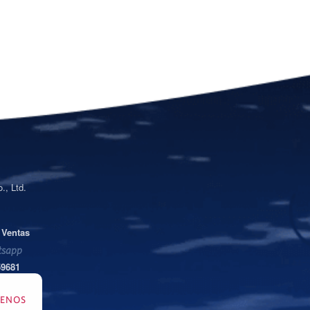
., Ltd.
 Ventas
sapp
59681
TENOS