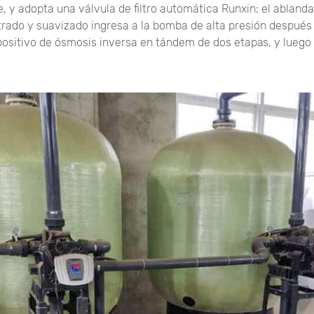
 y adopta una válvula de filtro automática Runxin; el abland
iltrado y suavizado ingresa a la bomba de alta presión después 
spositivo de ósmosis inversa en tándem de dos etapas, y luego