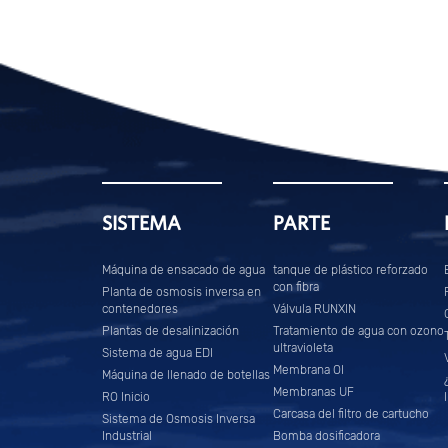
SISTEMA
PARTE
Máquina de ensacado de agua
tanque de plástico reforzado
con fibra
Planta de osmosis inversa en
contenedores
Válvula RUNXIN
Plantas de desalinización
Tratamiento de agua con ozono
ultravioleta
Sistema de agua EDI
Membrana OI
Máquina de llenado de botellas
Membranas UF
RO Inicio
Carcasa del filtro de cartucho
Sistema de Osmosis Inversa
Industrial
Bomba dosificadora