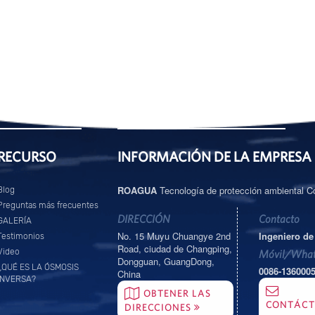
RECURSO
INFORMACIÓN DE LA EMPRESA
ROAGUA
Tecnología de protección ambiental Co
Blog
Preguntas más frecuentes
DIRECCIÓN
Contacto
GALERÍA
No. 15 Muyu Chuangye 2nd
Ingeniero de
Testimonios
Road, ciudad de Changping,
Video
Móvil/What
Dongguan, GuangDong,
¿QUÉ ES LA ÓSMOSIS
0086-136000
China
INVERSA?
OBTENER LAS
CONTÁC
DIRECCIONES