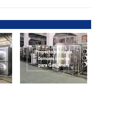
Proyecto planta de
ósmosis inversa
para Gasolinera