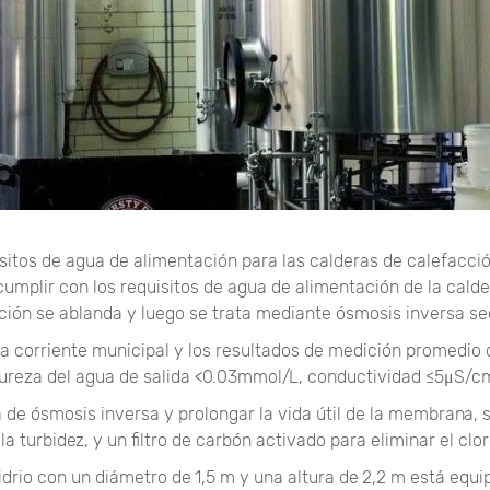
itos de agua de alimentación para las calderas de calefacció
mplir con los requisitos de agua de alimentación de la calder
ición se ablanda y luego se trata mediante ósmosis inversa se
gua corriente municipal y los resultados de medición promedio 
dureza del agua de salida <0.03mmol/L, conductividad ≤5μS/cm
e ósmosis inversa y prolongar la vida útil de la membrana, se
a turbidez, y un filtro de carbón activado para eliminar el clor
idrio con un diámetro de 1,5 m y una altura de 2,2 m está equi