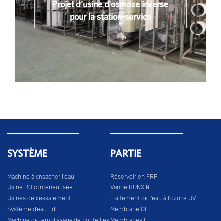
Projet d'usine d'osmose inverse
pour la station-service
SYSTÈME
PARTIE
Machine à ensacher l'eau
Réservoir en PRF
Usine RO conteneurisée
Vanne RUNXIN
Usines de dessalement
Traitement de l'eau à l'ozone UV
Système d'eau Edi
Membrane OI
Machine de remplissage de bouteilles
Membranes UF