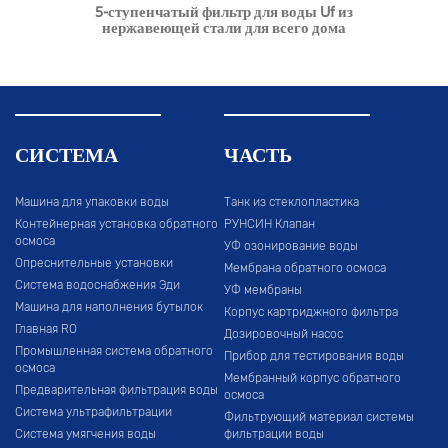
5-ступенчатый фильтр для воды Uf из
нержавеющей стали для всего дома
СИСТЕМА
ЧАСТЬ
Машина для упаковки воды
Танк из стеклопластика
Контейнерная установка обратного
РУНСИН Клапан
осмоса
УФ озонирование воды
Опреснительные установки
Мембрана обратного осмоса
Система водоснабжения Эди
УФ мембраны
Машина для наполнения бутылок
Корпус картриджного фильтра
Главная RO
Дозировочный насос
Промышленная система обратного
Прибор для тестирования воды
осмоса
Мембранный корпус обратного
Предварительная фильтрация воды
осмоса
Система ультрафильтрации
Фильтрующий материал системы
Система умягчения воды
фильтрации воды