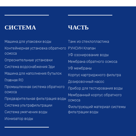
СИСТЕМА
ЧАСТЬ
Машина для упаковки воды
Танк из стеклопластика
Контейнерная установка обратного
РУНСИН Клапан
осмоса
УФ озонирование воды
Опреснительные установки
Мембрана обратного осмоса
Система водоснабжения Эди
УФ мембраны
Машина для наполнения бутылок
Корпус картриджного фильтра
Главная RO
Дозировочный насос
Промышленная система обратного
Прибор для тестирования воды
осмоса
Мембранный корпус обратного
Предварительная фильтрация воды
осмоса
Система ультрафильтрации
Фильтрующий материал системы
Система умягчения воды
фильтрации воды
Ионизатор воды