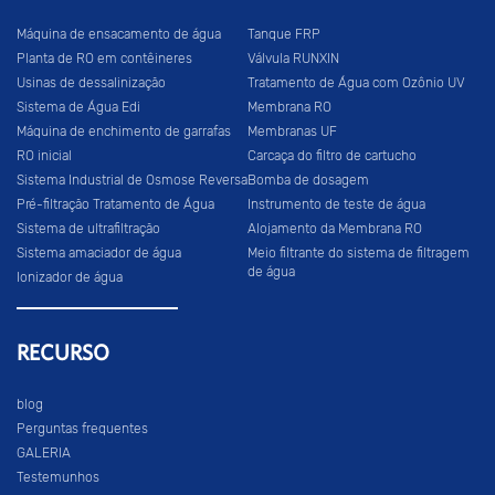
Máquina de ensacamento de água
Tanque FRP
Planta de RO em contêineres
Válvula RUNXIN
Usinas de dessalinização
Tratamento de Água com Ozônio UV
Sistema de Água Edi
Membrana RO
Máquina de enchimento de garrafas
Membranas UF
RO inicial
Carcaça do filtro de cartucho
Sistema Industrial de Osmose Reversa
Bomba de dosagem
Pré-filtração Tratamento de Água
Instrumento de teste de água
Sistema de ultrafiltração
Alojamento da Membrana RO
Sistema amaciador de água
Meio filtrante do sistema de filtragem
de água
Ionizador de água
RECURSO
blog
Perguntas frequentes
GALERIA
Testemunhos