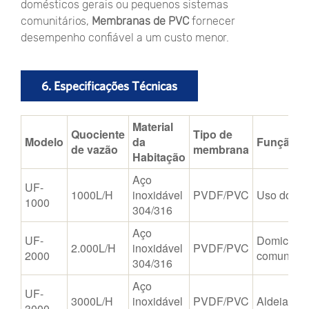
domésticos gerais ou pequenos sistemas
comunitários,
Membranas de PVC
fornecer
desempenho confiável a um custo menor.
6. Especificações Técnicas
Material
Quociente
Tipo de
Modelo
da
Função
de vazão
membrana
Habitação
Aço
UF-
1000L/H
inoxidável
PVDF/PVC
Uso domés
1000
304/316
Aço
UF-
Domicílio
2.000L/H
inoxidável
PVDF/PVC
2000
comunida
304/316
Aço
UF-
3000L/H
inoxidável
PVDF/PVC
Aldeia / E
3000