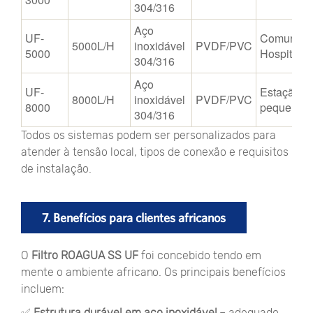
304/316
Aço
UF-
Comunidad
5000L/H
inoxidável
PVDF/PVC
5000
Hospital
304/316
Aço
UF-
Estação d
8000L/H
inoxidável
PVDF/PVC
8000
pequena
304/316
Todos os sistemas podem ser personalizados para
atender à tensão local, tipos de conexão e requisitos
de instalação.
7. Benefícios para clientes africanos
O
Filtro ROAGUA SS UF
foi concebido tendo em
mente o ambiente africano. Os principais benefícios
incluem:
✅
Estrutura durável em aço inoxidável
– adequado