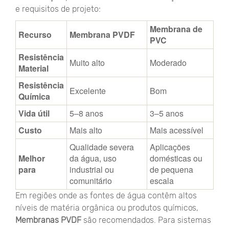
e requisitos de projeto:
Membrana de
Recurso
Membrana PVDF
PVC
Resistência
Muito alto
Moderado
Material
Resistência
Excelente
Bom
Química
Vida útil
5–8 anos
3–5 anos
Custo
Mais alto
Mais acessível
Qualidade severa
Aplicações
Melhor
da água, uso
domésticas ou
para
industrial ou
de pequena
comunitário
escala
Em regiões onde as fontes de água contêm altos
níveis de matéria orgânica ou produtos químicos,
Membranas PVDF
são recomendados. Para sistemas