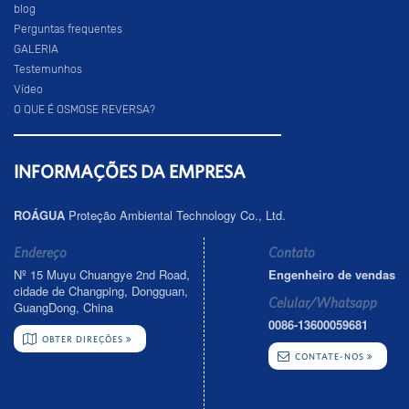
blog
Perguntas frequentes
GALERIA
Testemunhos
Vídeo
O QUE É OSMOSE REVERSA?
INFORMAÇÕES DA EMPRESA
ROÁGUA
Proteção Ambiental Technology Co., Ltd.
Endereço
Contato
Nº 15 Muyu Chuangye 2nd Road,
Engenheiro de vendas
cidade de Changping, Dongguan,
Celular/Whatsapp
GuangDong, China
0086-13600059681
OBTER DIREÇÕES
CONTATE-NOS