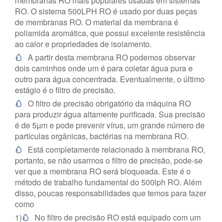
membranas RO mais populares usadas em sistemas
RO. O sistema 500LPH RO é usado por duas peças
de membranas RO. O material da membrana é
poliamida aromática, que possui excelente resistência
ao calor e propriedades de isolamento.
A partir desta membrana RO podemos observar

dois caminhos onde um é para coletar água pura e
outro para água concentrada. Eventualmente, o último
estágio é o filtro de precisão.
O filtro de precisão obrigatório da máquina RO

para produzir água altamente purificada. Sua precisão
é de 5µm e pode prevenir vírus, um grande número de
partículas orgânicas, bactérias na membrana RO.
Está completamente relacionado à membrana RO,

portanto, se não usarmos o filtro de precisão, pode-se
ver que a membrana RO será bloqueada. Este é o
método de trabalho fundamental do 500lph RO. Além
disso, poucas responsabilidades que temos para fazer
como
1)
No filtro de precisão RO está equipado com um
