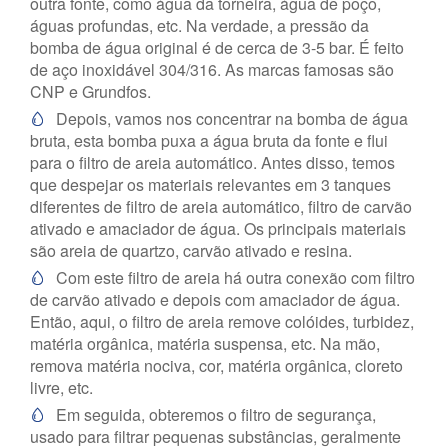
outra fonte, como água da torneira, água de poço,
águas profundas, etc. Na verdade, a pressão da
bomba de água original é de cerca de 3-5 bar. É feito
de aço inoxidável 304/316. As marcas famosas são
CNP e Grundfos.
Depois, vamos nos concentrar na bomba de água

bruta, esta bomba puxa a água bruta da fonte e flui
para o filtro de areia automático. Antes disso, temos
que despejar os materiais relevantes em 3 tanques
diferentes de filtro de areia automático, filtro de carvão
ativado e amaciador de água. Os principais materiais
são areia de quartzo, carvão ativado e resina.
Com este filtro de areia há outra conexão com filtro

de carvão ativado e depois com amaciador de água.
Então, aqui, o filtro de areia remove colóides, turbidez,
matéria orgânica, matéria suspensa, etc. Na mão,
remova matéria nociva, cor, matéria orgânica, cloreto
livre, etc.
Em seguida, obteremos o filtro de segurança,

usado para filtrar pequenas substâncias, geralmente