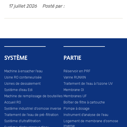
17 juillet 2026
Posté par :
SYSTÈME
PARTIE
Machine à ensacher l'eau
Réservoir en PRF
Usine RO conteneurisée
Vanne RUNXIN
Usines de dessalement
Traitement de l'eau à l'ozone UV
Système d'eau Edi
Membrane OI
Machine de remplissage de bouteilles
Membranes UF
Accueil RO
Boîtier de filtre à cartouche
Système industriel d'osmose inverse
Pompe à dosage
Traitement de l'eau de pré-filtration
Instrument d'analyse de l'eau
Système d'ultrafiltration
Logement de membrane d'osmose
inverse