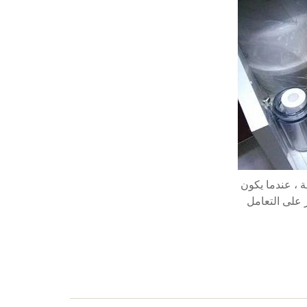
استكشاف الأخطاء وإصلاحها لأنظمة مياه RO المنزلية ، عندما يكون
ر على التعامل