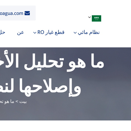
roagua.com
نظام مائي
قطع غيار RO
عن
حل
ما هو تحليل ال
وإصلاحها لن
بيت
>
ما هو ت