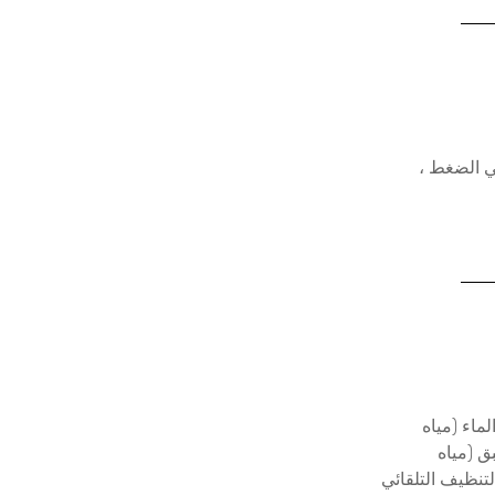
ي الضغط ،
ماء (مياه
ق (مياه
تنظيف التلقائي