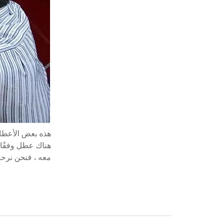
هناك عطل وفقًا ل
معه ، فنحن نرحب