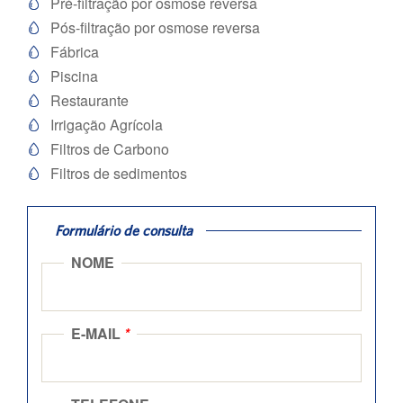
Pré-filtração por osmose reversa

Pós-filtração por osmose reversa

Fábrica

Piscina

Restaurante

Irrigação Agrícola

Filtros de Carbono

Filtros de sedimentos

Formulário de consulta
NOME
E-MAIL
*