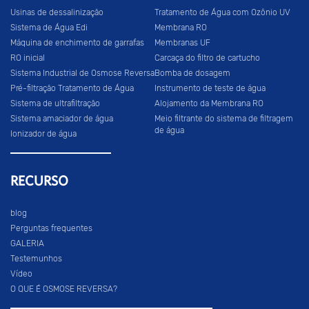
Usinas de dessalinização
Tratamento de Água com Ozônio UV
Sistema de Água Edi
Membrana RO
Máquina de enchimento de garrafas
Membranas UF
RO inicial
Carcaça do filtro de cartucho
Sistema Industrial de Osmose Reversa
Bomba de dosagem
Pré-filtração Tratamento de Água
Instrumento de teste de água
Sistema de ultrafiltração
Alojamento da Membrana RO
Sistema amaciador de água
Meio filtrante do sistema de filtragem
de água
Ionizador de água
RECURSO
blog
Perguntas frequentes
GALERIA
Testemunhos
Vídeo
O QUE É OSMOSE REVERSA?