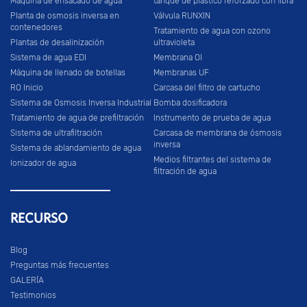
Máquina de ensacado de agua
tanque de plástico reforzado con fibra
Planta de osmosis inversa en
Válvula RUNXIN
contenedores
Tratamiento de agua con ozono
Plantas de desalinización
ultravioleta
Sistema de agua EDI
Membrana OI
Máquina de llenado de botellas
Membranas UF
RO Inicio
Carcasa del filtro de cartucho
Sistema de Osmosis Inversa Industrial
Bomba dosificadora
Tratamiento de agua de prefiltración
Instrumento de prueba de agua
Sistema de ultrafiltración
Carcasa de membrana de ósmosis
inversa
Sistema de ablandamiento de agua
Medios filtrantes del sistema de
Ionizador de agua
filtración de agua
RECURSO
Blog
Preguntas más frecuentes
GALERÍA
Testimonios