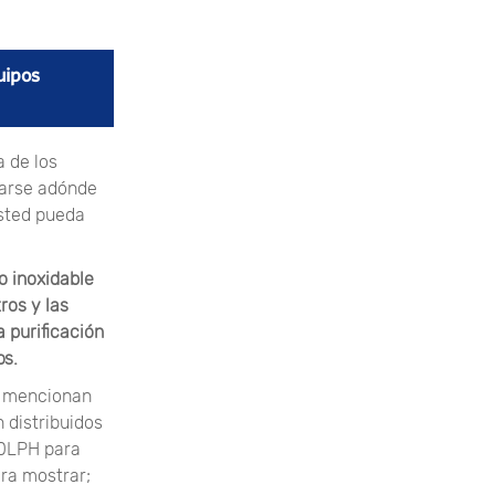
uipos
 de los
ntarse adónde
usted pueda
o inoxidable
ros y las
 purificación
os.
e mencionan
 distribuidos
00LPH para
ara mostrar;