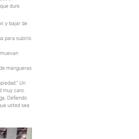
 que dure.
r y bajar de
a para subirlo
e muevan
o de mangueras
opiedad.” Un
d muy caro.
ga. Defiendo
que usted sea