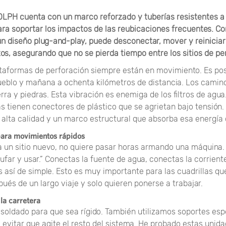
0LPH cuenta con un marco reforzado y tuberías resistentes a 
ara soportar los impactos de las reubicaciones frecuentes. C
un diseño plug-and-play, puede desconectar, mover y reiniciar
s, asegurando que no se pierda tiempo entre los sitios de pe
ataformas de perforación siempre están en movimiento. Es po
ueblo y mañana a ochenta kilómetros de distancia. Los cami
erra y piedras. Esta vibración es enemiga de los filtros de agu
s tienen conectores de plástico que se agrietan bajo tensión. E
 alta calidad y un marco estructural que absorba esa energía 
para movimientos rápidos
a un sitio nuevo, no quiere pasar horas armando una máquina.
far y usar.” Conectas la fuente de agua, conectas la corrient
s así de simple. Esto es muy importante para las cuadrillas qu
és de un largo viaje y solo quieren ponerse a trabajar.
la carretera
 soldado para que sea rígido. También utilizamos soportes esp
 evitar que agite el resto del sistema. He probado estas unid