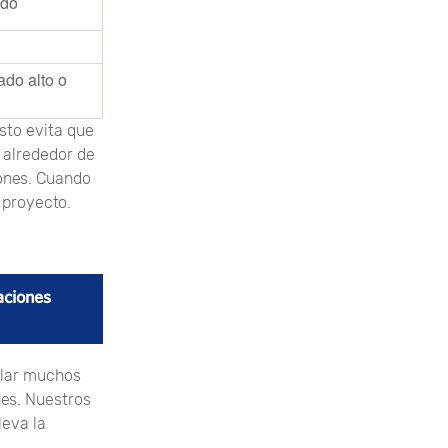
ado
do alto o
sto evita que
 alrededor de
iones. Cuando
 proyecto.
aciones
allar muchos
es. Nuestros
leva la