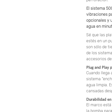
El sistema 50
vibraciones p
opcionales y 
agua en minuto
Sé que las pl
estés en un p
son sólo de ti
de los sistema
accesorios de
Plug and Play 
Cuando llega 
sistema “enchu
agua limpia. E
cansadas despu
Durabilidad en 
El marco está
la bomba para