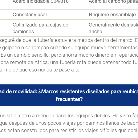
Acero inoxidable 304/316
Acero al carbono pint
Conectar y usar
Requiere ensamblaje
Optimizado para cajas de
Generalmente demasia
camiones
ancho
eguré de que la tubería estuviera metida dentro del marco. E
se golpeen o se rompan cuando su equipo mueve herramientas
. Es un cambio sencillo, pero ahorra mucho dinero en reparac
zona remota de África, una tubería rota puede detener todo tu
arme de que eso nunca te pase a ti.
dad de movilidad: ¿Marcos resistentes diseñados para reubic
frecuentes?
 un sitio a otro a menudo daña los equipos débiles. He visto f
gua después de unos pocos viajes por caminos llenos de bach
s están construidos para resistir los viajes difíciles que conl