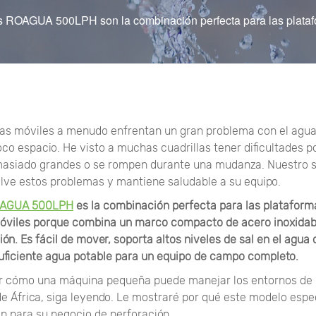
s ROAGUA 500LPH son la combinación perfecta para las plataf
as móviles a menudo enfrentan un gran problema con el agua
co espacio. He visto a muchas cuadrillas tener dificultades p
emasiado grandes o se rompen durante una mudanza. Nuestro 
ve estos problemas y mantiene saludable a su equipo.
OAGUA 500LPH
es la combinación perfecta para las plataform
óviles porque combina un marco compacto de acero inoxidab
ción. Es fácil de mover, soporta altos niveles de sal en el agua
uficiente agua potable para un equipo de campo completo.
r cómo una máquina pequeña puede manejar los entornos de 
de África, siga leyendo. Le mostraré por qué este modelo espec
ón para su negocio de perforación.