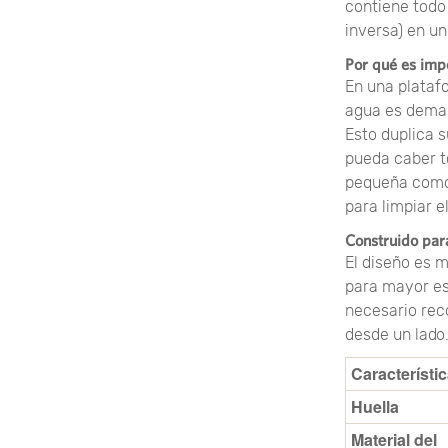
contiene todo 
inversa) en u
Por qué es im
En una plataf
agua es demas
Esto duplica 
pueda caber t
pequeña como 
para limpiar e
Construido par
El diseño es m
para mayor est
necesario rec
desde un lado
Característi
Huella
Material del