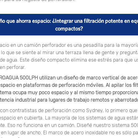
ño que ahorra espacio: ¿Integrar una filtración potente en eq
compactos?
acio en un camión perforador es una pesadilla para la mayoría
 lo que se siente al mirar una terraza llena de gente y pregu
a de agua. Este diseño compacto elimina ese estrés para que 
en perforar.
ROAGUA 500LPH utilizan un diseño de marco vertical de acer
spacio en plataformas de perforación móviles. Al apilar los filt
stema ocupa muy poco espacio y al mismo tiempo proporciona
tencia industrial para lugares de trabajo remotos y abarrotad
con contratistas de perforación como Sydney, lo primero qu
 espacio en cubierta. La mayoría de los sistemas de agua están
te. Eso no funciona en un camión. Diseñé nuestro sistema 5
 en lugar de ancho. El marco de acero inoxidable no es sólo p