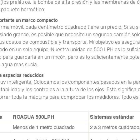
(los prefiltros, la bomba de alta presión y las membranas de 
n paquete hermético.
portante un marco compacto
orma móvil, cada centímetro cuadrado tiene un precio. Si su s
iado grande, es posible que necesite un segundo camión solo
sus costos de combustible y transporte. Mi objetivo es asegu
odo en un solo equipo. Nuestra unidad de 500 LPH es lo sufic
para guardarla en un rincón, pero es lo suficientemente pot
l agua más sucia.
a espacios reducidos
uy inteligente. Colocamos los componentes pesados ​​en la par
abilidad y los controles a la altura de los ojos. Esto significa
orrer toda la máquina para comprobar los medidores. Todo es
.
ca
ROAGUA 500LPH
Sistemas estándar
Menos de 1 metro cuadrado
2 a 3 metros cuadrado