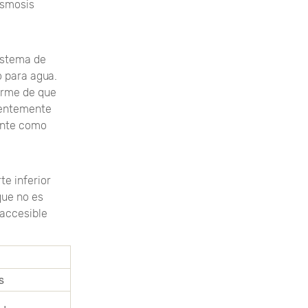
ósmosis
istema de
 para agua.
rarme de que
ientemente
ente como
te inferior
 que no es
 accesible
s