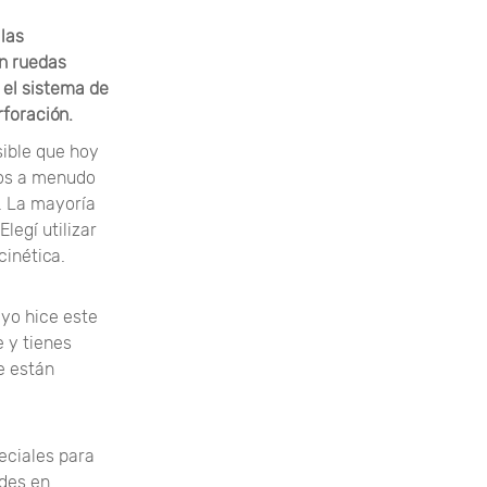
las
on ruedas
 el sistema de
rforación.
sible que hoy
nos a menudo
a. La mayoría
legí utilizar
cinética.
 yo hice este
e y tienes
e están
eciales para
ades en