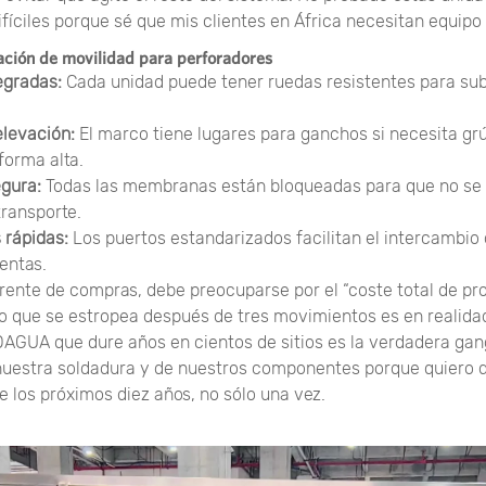
fíciles porque sé que mis clientes en África necesitan equipo
cación de movilidad para perforadores
egradas:
Cada unidad puede tener ruedas resistentes para subi
elevación:
El marco tiene lugares para ganchos si necesita grú
forma alta.
egura:
Todas las membranas están bloqueadas para que no s
transporte.
 rápidas:
Los puertos estandarizados facilitan el intercambi
entas.
erente de compras, debe preocuparse por el “coste total de pr
o que se estropea después de tres movimientos es en realida
AGUA que dure años en cientos de sitios es la verdadera gan
 nuestra soldadura y de nuestros componentes porque quiero 
e los próximos diez años, no sólo una vez.