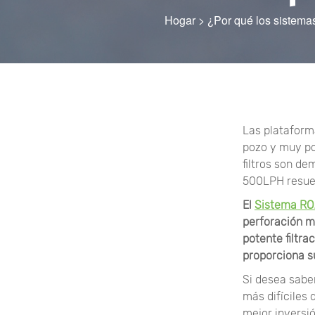
Hogar
>
¿Por qué los sistema
Las plataform
pozo y muy po
filtros son d
500LPH resuel
El
Sistema R
perforación m
potente filtra
proporciona s
Si desea sabe
más difíciles 
mejor inversi