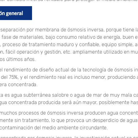
ón general
 separación por membrana de ósmosis inversa, porque tiene l
 fase de materiales, bajo consumo relativo de energía, buen 
, proceso de tratamiento maduro y confiable, equipo simple, a
n, fácil operación y gestión, etc. ampliamente utilizado en m
los últimos años.
el rendimiento de diseño actual de la tecnología de ósmosis i
del 75%, y el rendimiento real es incluso menor, produciendo 
era concentrada.
uta es agua subterránea salobre o agua de mar de muy mala cal
gua concentrada producida será aún mayor, posiblemente has
 muchos procesos de ósmosis inversa producen agua concent
mente sin tratamiento, lo que provoca un desperdicio de agua
contaminación del medio ambiente circundante.