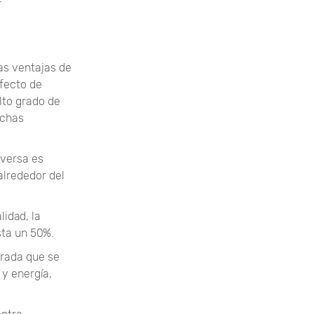
as ventajas de
efecto de
lto grado de
uchas
nversa es
alrededor del
idad, la
ta un 50%.
rada que se
 y energía,