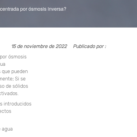
ncentrada por ósmosis inversa?
15 de noviembre de 2022
Publicado por :
 por ósmosis
gua
s que pueden
mente; Si se
so de sólidos
ctivados.
s introducidos
fectos
e agua
.