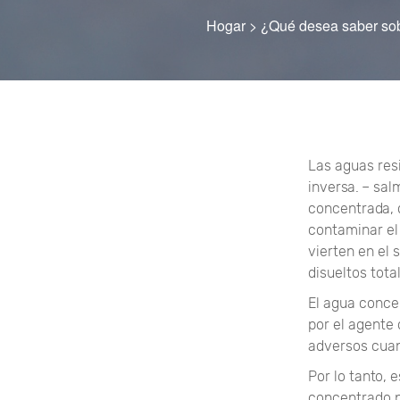
Hogar
>
¿Qué desea saber sob
Las aguas resi
inversa. – sa
concentrada, 
contaminar el 
vierten en el 
disueltos tota
El agua conce
por el agente 
adversos cuan
Por lo tanto,
concentrado p