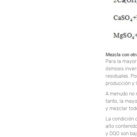
Mezcla con otr
Para la mayor
ósmosis inver
residuales. Po
producción y 
A menudo no r
tanto, la may
y mezclar tod
La condición 
alto contenid
y DQO ​​son baj