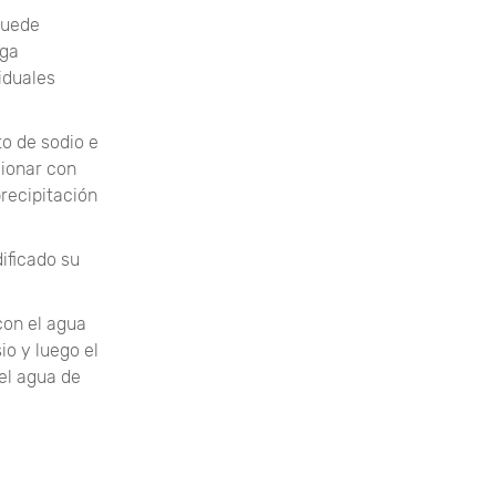
puede
rga
iduales
o de sodio e
cionar con
recipitación
ificado su
con el agua
o y luego el
del agua de