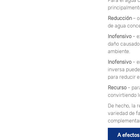
Para el agua 
principalmente
Reducción
– o
de agua conc
Inofensivo
– e
daño causado 
ambiente.
Inofensivo
– e
inversa puede
para reducir e
Recurso
– par
convirtiendo 
De hecho, la 
variedad de fa
complementars
A efectos