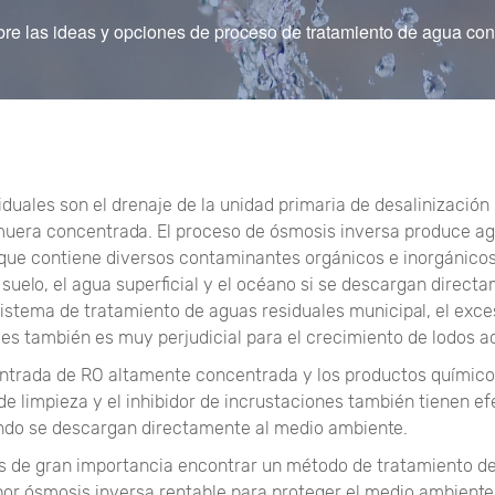
re las ideas y opciones de proceso de tratamiento de agua co
duales son el drenaje de la unidad primaria de desalinización
lmuera concentrada. El proceso de ósmosis inversa produce a
que contiene diversos contaminantes orgánicos e inorgánico
suelo, el agua superficial y el océano si se descargan directa
sistema de tratamiento de aguas residuales municipal, el exce
les también es muy perjudicial para el crecimiento de lodos a
ntrada de RO altamente concentrada y los productos químico
de limpieza y el inhibidor de incrustaciones también tienen e
do se descargan directamente al medio ambiente.
 es de gran importancia encontrar un método de tratamiento d
or ósmosis inversa rentable para proteger el medio ambiente