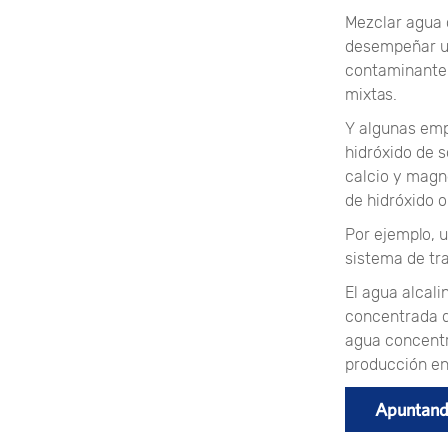
Mezclar agua 
desempeñar un 
contaminante 
mixtas.
Y algunas emp
hidróxido de 
calcio y magn
de hidróxido o
Por ejemplo, u
sistema de tr
El agua alcal
concentrada d
agua concentra
producción en
Apuntand