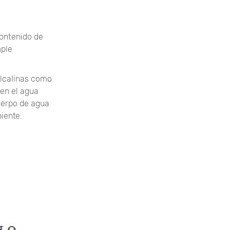
contenido de
mple
alcalinas como
 en el agua
uerpo de agua
iente.