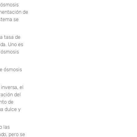
e ósmosis
imentación de
istema se
a tasa de
ada. Uno es
e ósmosis
de ósmosis
inversa, el
ación del
nto de
ua dulce y
o las
do, pero se