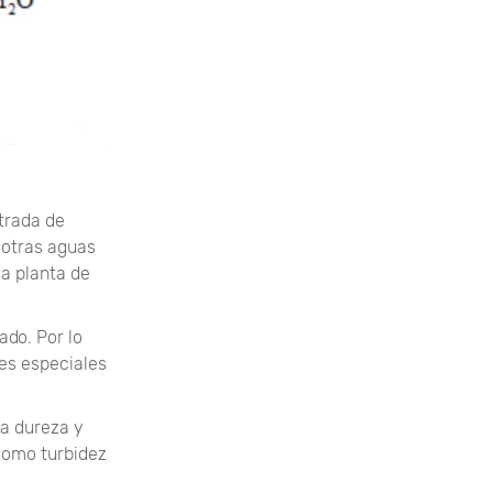
trada de
 otras aguas
la planta de
ado. Por lo
les especiales
ta dureza y
como turbidez