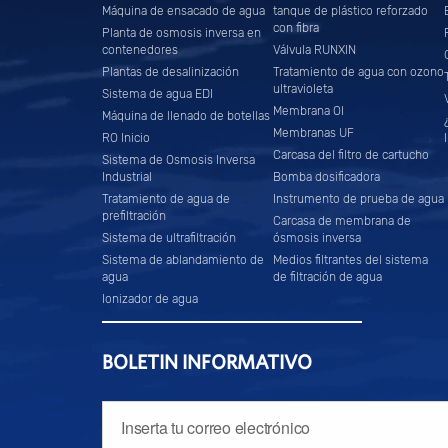
Máquina de ensacado de agua
tanque de plástico reforzado
con fibra
Planta de osmosis inversa en
contenedores
Válvula RUNXIN
Plantas de desalinización
Tratamiento de agua con ozono
ultravioleta
Sistema de agua EDI
Membrana OI
Máquina de llenado de botellas
Membranas UF
RO Inicio
Carcasa del filtro de cartucho
Sistema de Osmosis Inversa
Industrial
Bomba dosificadora
Tratamiento de agua de
Instrumento de prueba de agua
prefiltración
Carcasa de membrana de
Sistema de ultrafiltración
ósmosis inversa
Sistema de ablandamiento de
Medios filtrantes del sistema
agua
de filtración de agua
Ionizador de agua
BOLETIN INFORMATIVO