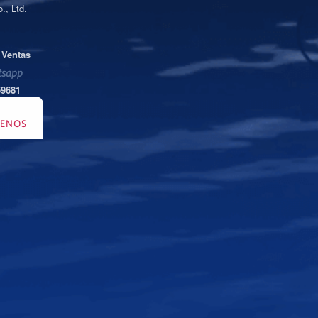
., Ltd.
 Ventas
sapp
59681
TENOS