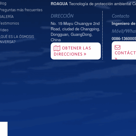
ROAGUA
Tecnología de protección ambiental Co
Blog
Preguntas más frecuentes
DIRECCIÓN
Contacto
GALERÍA
No. 15 Muyu Chuangye 2nd
Ingeniero de
Testimonios
Road, ciudad de Changping,
Video
Móvil/What
Dongguan, GuangDong,
¿QUÉ ES LA ÓSMOSIS
0086-136000
China
INVERSA?
OBTENER LAS
CONTÁC
DIRECCIONES