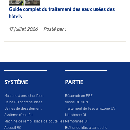
Guide complet du traitement des eaux usées des
hôtels
17 juillet 2026
Posté par :
SYSTÈME
PARTIE
Machine à ensacher l'eau
Réservoir en PRF
Usine RO conteneurisée
Vanne RUNXIN
Usines de dessalement
Traitement de l'eau à l'ozone UV
Système d'eau Edi
Membrane OI
Machine de remplissage de bouteilles
Membranes UF
Accueil RO
Boîtier de filtre à cartouche