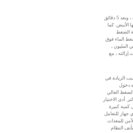
قطع نفس الحجم من مرشح الأمان المحظور إلى محلول حمض الهيدروكلوريك المخفف ، وبعد 5 دقائق
الأبيض. كما
ماية الضغط
غط الماء فوق
حتوى أيون الحديد في الماء كان يصل إلى 0.5 جزء في المليون ،
إزالته ، مع
بب الزيادة في
ه دخول
الضغط العالي
 كان محتوى الملح في الماء الخام مرتفعًا مثل 1.5 جم / لتر. أدى الاختيار
 كمية كبيرة
ي جهاز للتعامل
لآمن للمعدات.
أنف النظام