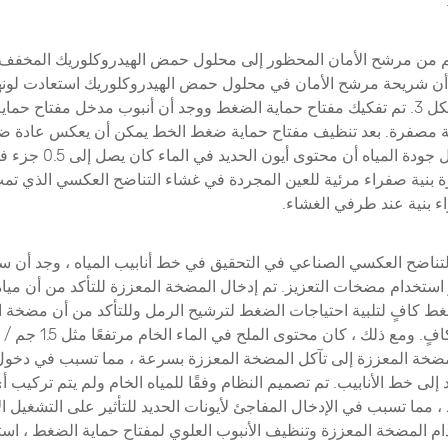
أن شريحة مرشح الأمان في محلول حمض الهيدروكلوريك استعادت لونها 
هو مبين في الشكل 3. تم تفكيك مفتاح حماية الضغط ووجد أن أنبوب مدخل مفتاح ح
ية مصفرة. بعد تنظيف مفتاح حماية ضغط الخط يمكن أن يعكس عادة ض
الماء. أظهر تحليل جودة المياه أن م
ة بنية صفراء مرئية للعين المجردة في غشاء التناضح العكسي الذي تمت 
ء بنية عند طرفي الغشاء.
تناضح العكسي الصناعي في التحقيق في خط أنابيب المياه ، وجد أن س
و استخدام مضخات التعزيز. تم إدخال المضخة المعززة للتأكد من أن ميا
غط كافٍ لتلبية احتياجات الضغط لترشيح الرمل وللتأكد من أن مضخة 
لديها ضغط بدء كافٍ. ومع ذلك ،
ضخة المعززة إلى تآكل المضخة المعززة بسرعة ، مما تسبب في دخول
 إلى خط الأنابيب. تم تصميم النظام وفقًا للمياه الخام ولم يتم تركيب أ
 ، مما تسبب في الإدخال المفاجئ لأيونات الحديد للتأثير على التشغيل ا
ام المضخة المعززة وتنظيف الأنبوب العلوي لمفتاح حماية الضغط ، است