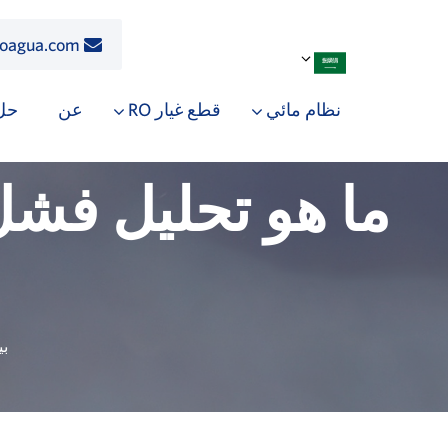
roagua.com
نظام مائي
قطع غيار RO
عن
حل
ما هو تحليل فشل
ب