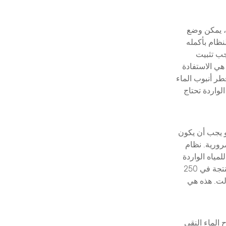
، يمكن وضع
ظام بأكمله
جب تثبيت
هي الاستفادة
وب: 1.5-3.5Kg / CM3. يجب ألا يقل قطر أنبوب الماء
 الواردة تحتاج
و يجب أن يكون
رورية. نظام
اضح العكسي الصناعي لتنقية المياه كمصدر لنظام المياه ، يجب أن تكون قيمة TDS للمياه الواردة
أقل من 20PPM. متطلبات الطاقة لنظام التناضح العكسي الصناعي هي كمية المياه المنتجة في 250
 من جميع الأنظمة ، مصدر الطاقة المطلوب: 220 فولت / 380 فولت. هذه هي
الماء النقي